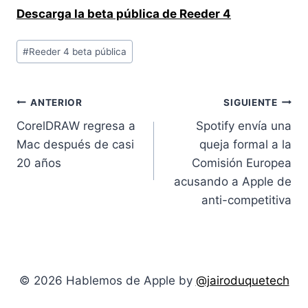
Descarga la beta pública de Reeder 4
Etiquetas
#
Reeder 4 beta pública
de
la
entrada:
Navegación
ANTERIOR
SIGUIENTE
CorelDRAW regresa a
Spotify envía una
de
Mac después de casi
queja formal a la
entradas
20 años
Comisión Europea
acusando a Apple de
anti-competitiva
© 2026 Hablemos de Apple by
@jairoduquetech