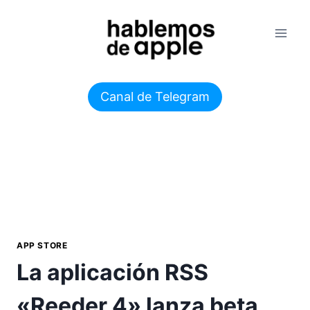
Saltar
al
contenido
Canal de Telegram
APP STORE
La aplicación RSS
«Reeder 4» lanza beta