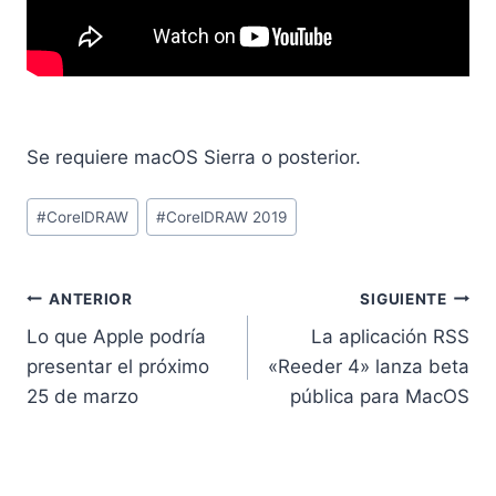
Se requiere macOS Sierra o posterior.
Etiquetas
#
CorelDRAW
#
CorelDRAW 2019
de
la
entrada:
Navegación
ANTERIOR
SIGUIENTE
Lo que Apple podría
La aplicación RSS
de
presentar el próximo
«Reeder 4» lanza beta
entradas
25 de marzo
pública para MacOS