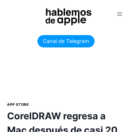
Saltar
al
contenido
Canal de Telegram
APP STORE
CorelDRAW regresa a
Mac después de casi 20