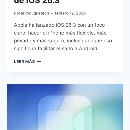
de iOS 26.3
Por
jairoduquetech
febrero 12, 2026
Apple ha lanzado iOS 26.3 con un foco
claro: hacer el iPhone más flexible, más
privado y más seguro, incluso aunque eso
signifique facilitar el salto a Android.
ESTAS
LEER MÁS
SON
LAS
NOVEDADES
DE
IOS
26.3