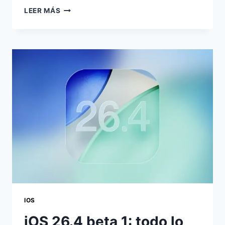
ESTÁS
LEER MÁS
SON
LA
PRINCIPALES
NOVEDADES
QUE
LLEGAN
CON
IOS
26.4
IOS
iOS 26.4 beta 1: todo lo