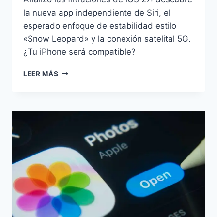
la nueva app independiente de Siri, el
esperado enfoque de estabilidad estilo
«Snow Leopard» y la conexión satelital 5G.
¿Tu iPhone será compatible?
NOVEDADES
LEER MÁS
DE
IOS
27:
APP
DE
SIRI,
5G
SATELITAL
Y
ESTABILIDAD
TOTAL