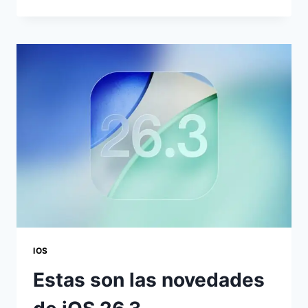
26.4
BETA
1:
TODO
LO
QUE
TIENES
QUE
SABER
IOS
Estas son las novedades