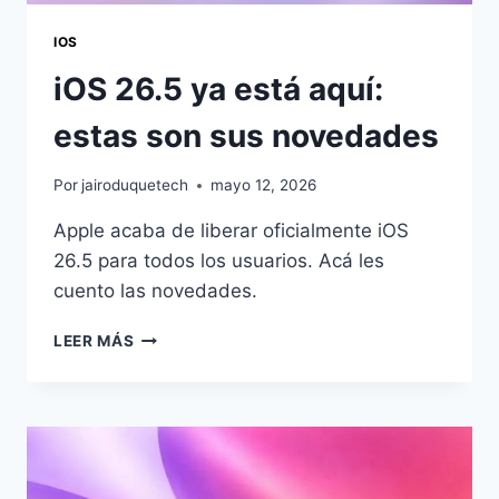
IOS
iOS 26.5 ya está aquí:
estas son sus novedades
Por
jairoduquetech
mayo 12, 2026
Apple acaba de liberar oficialmente iOS
26.5 para todos los usuarios. Acá les
cuento las novedades.
IOS
LEER MÁS
26.5
YA
ESTÁ
AQUÍ:
ESTAS
SON