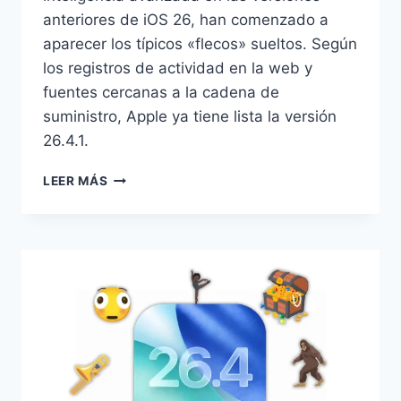
anteriores de iOS 26, han comenzado a
aparecer los típicos «flecos» sueltos. Según
los registros de actividad en la web y
fuentes cercanas a la cadena de
suministro, Apple ya tiene lista la versión
26.4.1.
IOS
LEER MÁS
26.4.1
A
LA
VUELTA
DE
LA
ESQUINA