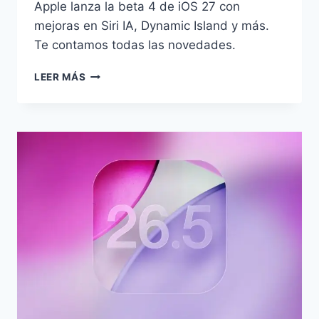
Apple lanza la beta 4 de iOS 27 con
mejoras en Siri IA, Dynamic Island y más.
Te contamos todas las novedades.
IOS
LEER MÁS
27
BETA
4
YA
ESTÁ
AQUÍ:
ASÍ
MEJORA
LA
NUEVA
SIRI
CON
IA