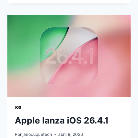
27
FOTOS:
LA
IA
REVOLUCIONARÁ
TU
IPHONE
IOS
Apple lanza iOS 26.4.1
Por
jairoduquetech
abril 8, 2026