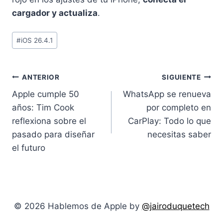
cargador y actualiza
.
Etiquetas
#
iOS 26.4.1
de
la
entrada:
Navegación
ANTERIOR
SIGUIENTE
Apple cumple 50
WhatsApp se renueva
de
años: Tim Cook
por completo en
entradas
reflexiona sobre el
CarPlay: Todo lo que
pasado para diseñar
necesitas saber
el futuro
© 2026 Hablemos de Apple by
@jairoduquetech