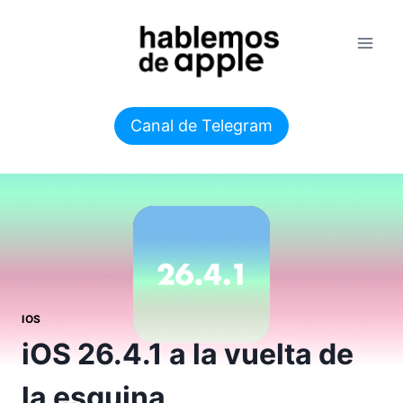
Saltar
al
contenido
Canal de Telegram
IOS
iOS 26.4.1 a la vuelta de
la esquina