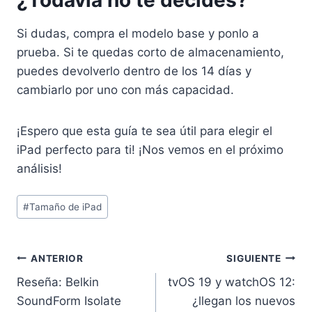
¿Todavía no te decides?
Si dudas, compra el modelo base y ponlo a
prueba. Si te quedas corto de almacenamiento,
puedes devolverlo dentro de los 14 días y
cambiarlo por uno con más capacidad.
¡Espero que esta guía te sea útil para elegir el
iPad perfecto para ti! ¡Nos vemos en el próximo
análisis!
Etiquetas
#
Tamaño de iPad
de
la
entrada:
Navegación
ANTERIOR
SIGUIENTE
Reseña: Belkin
tvOS 19 y watchOS 12:
de
SoundForm Isolate
¿llegan los nuevos