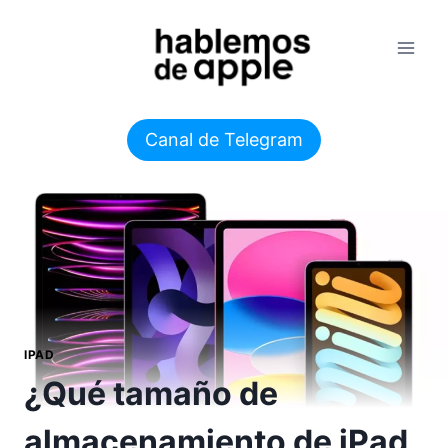
Saltar
al
contenido
Canal de Telegram
IPAD
¿Qué tamaño de
almacenamiento de iPad