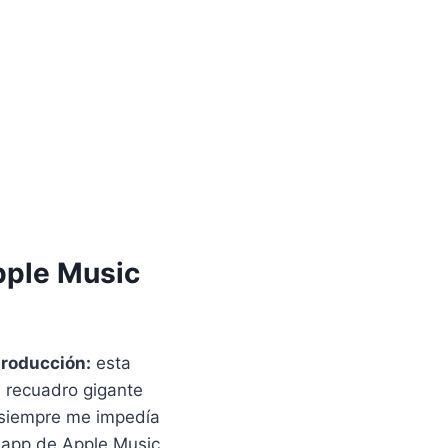
pple Music
producción:
esta
 recuadro gigante
i siempre me impedía
 app de Apple Music.