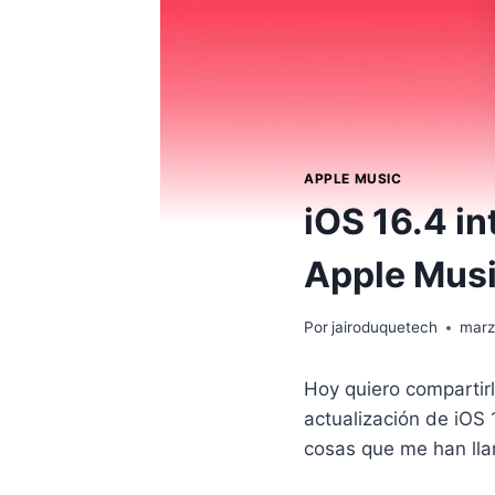
APPLE MUSIC
iOS 16.4 i
Apple Mus
Por
jairoduquetech
marz
Hoy quiero compartir
actualización de iOS 
cosas que me han lla