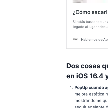
Dos cosas q
en iOS 16.4 
PopUp cuando ag
mejora estética 
mostrándome que 
seguir adelante 