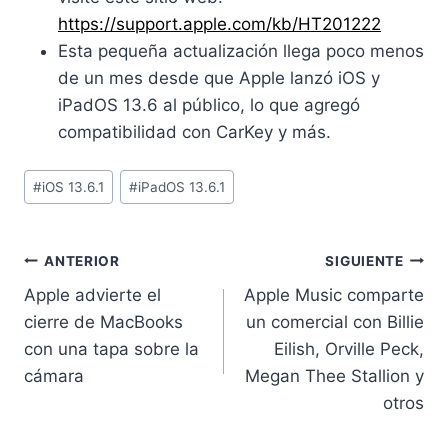
https://support.apple.com/kb/HT201222
Esta pequeña actualización llega poco menos
de un mes desde que Apple lanzó iOS y
iPadOS 13.6 al público, lo que agregó
compatibilidad con CarKey y más.
Etiquetas
#
iOS 13.6.1
#
iPadOS 13.6.1
de
la
entrada:
Navegación
ANTERIOR
SIGUIENTE
Apple advierte el
Apple Music comparte
de
cierre de MacBooks
un comercial con Billie
entradas
con una tapa sobre la
Eilish, Orville Peck,
cámara
Megan Thee Stallion y
otros