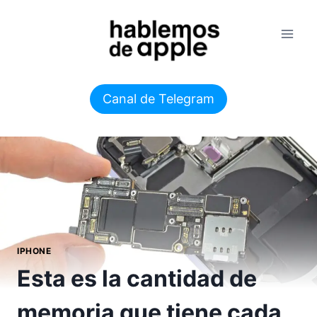
Saltar
al
contenido
Canal de Telegram
IPHONE
Esta es la cantidad de
memoria que tiene cada