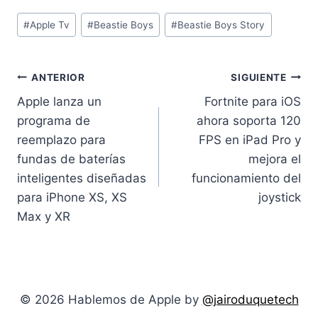
Etiquetas
#
Apple Tv
#
Beastie Boys
#
Beastie Boys Story
de
la
entrada:
Navegación
ANTERIOR
SIGUIENTE
Apple lanza un
Fortnite para iOS
de
programa de
ahora soporta 120
entradas
reemplazo para
FPS en iPad Pro y
fundas de baterías
mejora el
inteligentes diseñadas
funcionamiento del
para iPhone XS, XS
joystick
Max y XR
© 2026 Hablemos de Apple by
@jairoduquetech