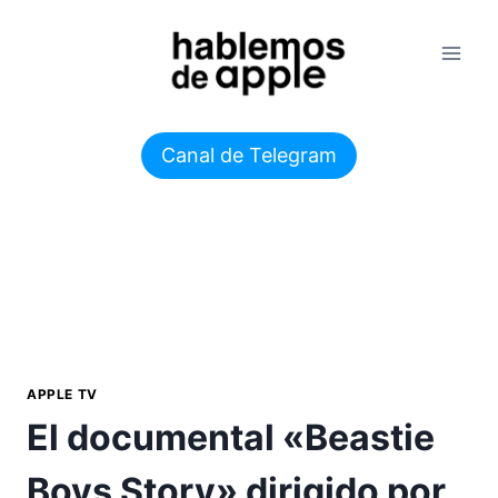
Saltar
al
contenido
Canal de Telegram
APPLE TV
El documental «Beastie
Boys Story» dirigido por