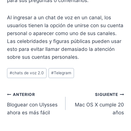
para sus preguntas o comentarios.
Al ingresar a un chat de voz en un canal, los
usuarios tienen la opción de unirse con su cuenta
personal o aparecer como uno de sus canales.
Las celebridades y figuras públicas pueden usar
esto para evitar llamar demasiado la atención
sobre sus cuentas personales.
Etiquetas
#
chats de voz 2.0
#
Telegram
de
la
entrada:
Navegación
ANTERIOR
SIGUIENTE
Bloguear con Ulysses
Mac OS X cumple 20
de
ahora es más fácil
años
entradas