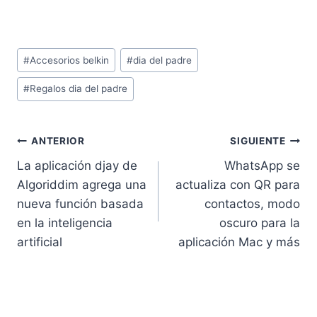
Etiquetas
#
Accesorios belkin
#
dia del padre
de
#
Regalos dia del padre
la
entrada:
Navegación
ANTERIOR
SIGUIENTE
La aplicación djay de
WhatsApp se
de
Algoriddim agrega una
actualiza con QR para
entradas
nueva función basada
contactos, modo
en la inteligencia
oscuro para la
artificial
aplicación Mac y más