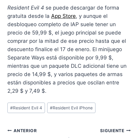
Resident Evil 4
se puede descargar de forma
gratuita desde la
App Store
, y aunque el
desbloqueo completo de IAP suele tener un
precio de 59,99 $, el juego principal se puede
comprar por la mitad de ese precio hasta que el
descuento finalice el 17 de enero. El minijuego
Separate Ways está disponible por 9,99 $,
mientras que un paquete DLC adicional tiene un
precio de 14,99 $, y varios paquetes de armas
están disponibles a precios que oscilan entre
2,29 $ y 7,49 $.
Etiquetas
#
Resident Evil 4
#
Resident Evil iPhone
de
la
entrada:
Navegación
ANTERIOR
SIGUIENTE