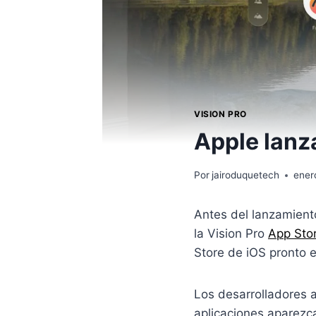
VISION PRO
Apple lanza
Por
jairoduquetech
ener
Antes del lanzamiento
la Vision Pro
App Stor
Store de iOS pronto 
Los desarrolladores 
aplicaciones aparezc