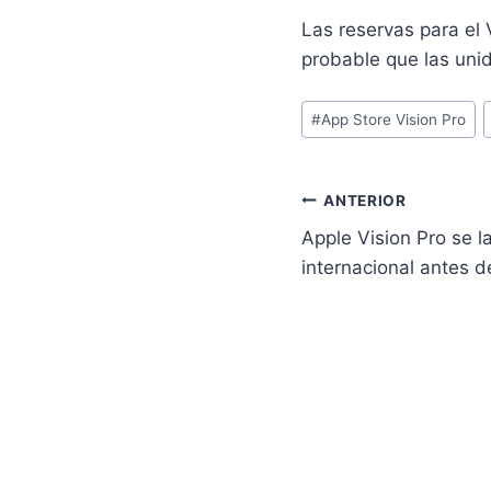
Las reservas para el 
probable que las uni
Etiquetas
#
App Store Vision Pro
de
la
entrada:
Navegación
ANTERIOR
Apple Vision Pro se l
de
internacional antes
entradas