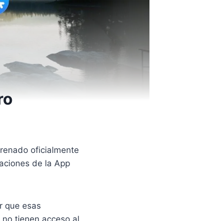
ro
trenado oficialmente
caciones de la App
er que esas
 no tienen acceso al