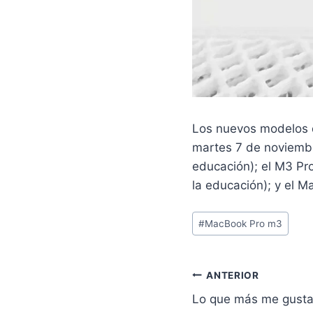
Los nuevos modelos d
martes 7 de noviembr
educación); el M3 Pr
la educación); y el 
Etiquetas
#
MacBook Pro m3
de
la
entrada:
Navegación
ANTERIOR
Lo que más me gusta
de