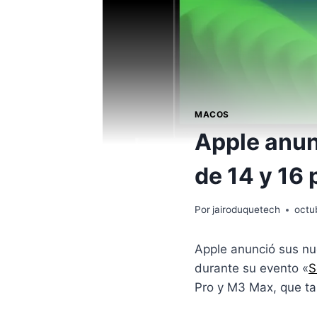
MACOS
Apple anu
de 14 y 16
Por
jairoduquetech
octu
Apple anunció sus nu
durante su evento «
S
Pro y M3 Max, que ta