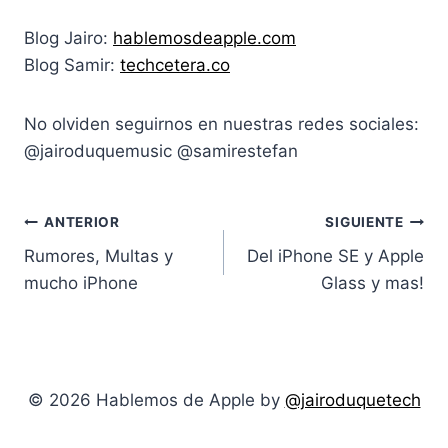
Blog Jairo:
hablemosdeapple.com
Blog Samir:
techcetera.co
No olviden seguirnos en nuestras redes sociales:
@jairoduquemusic @samirestefan
Navegación
ANTERIOR
SIGUIENTE
Rumores, Multas y
Del iPhone SE y Apple
de
mucho iPhone
Glass y mas!
entradas
© 2026 Hablemos de Apple by
@jairoduquetech