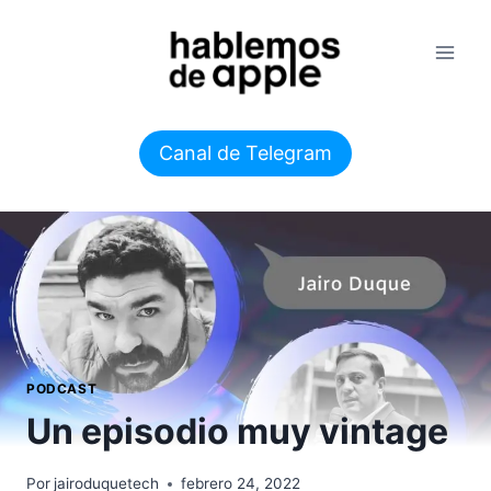
Saltar
al
contenido
Canal de Telegram
PODCAST
Un episodio muy vintage
Por
jairoduquetech
febrero 24, 2022