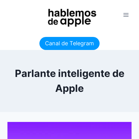
Saltar
al
contenido
Canal de Telegram
Parlante inteligente de
Apple