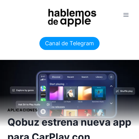
Saltar
al
contenido
Canal de Telegram
APLICACIONES
Qobuz estrena nueva app
para CarPlay con