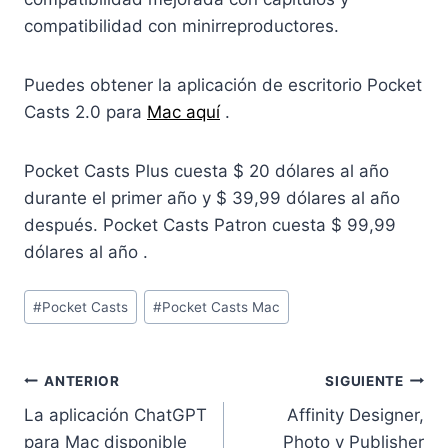
compatibilidad con minirreproductores.
Puedes obtener la aplicación de escritorio Pocket
Casts 2.0 para
Mac aquí
.
Pocket Casts Plus cuesta $ 20 dólares al año
durante el primer año y $ 39,99 dólares al año
después. Pocket Casts Patron cuesta $ 99,99
dólares al año .
Etiquetas
#
Pocket Casts
#
Pocket Casts Mac
de
la
entrada:
Navegación
ANTERIOR
SIGUIENTE
La aplicación ChatGPT
Affinity Designer,
de
para Mac disponible
Photo y Publisher