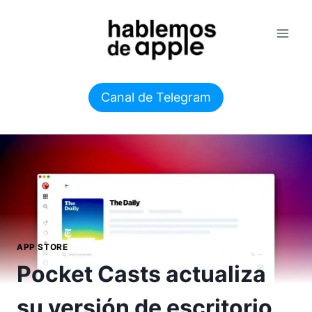
Saltar
al
contenido
Canal de Telegram
APP STORE
Pocket Casts actualiza
su versión de escritorio