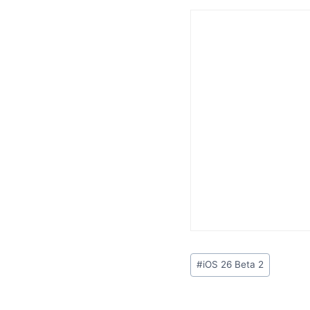
Etiquetas
#
iOS 26 Beta 2
de
la