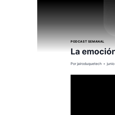
PODCAST SEMANAL
La emoción
Por
jairoduquetech
juni