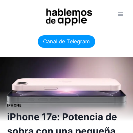
Saltar
al
contenido
Canal de Telegram
IPHONE
iPhone 17e: Potencia de
sobra con una pequeña