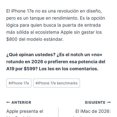
El iPhone 17e no es una revolución en diseño,
pero es un tanque en rendimiento. Es la opción
lógica para quien busca la puerta de entrada
más sólida al ecosistema Apple sin gastar los
$800 del modelo estándar.
¿Qué opinan ustedes? ¿Es el notch un «no»
rotundo en 2026 o prefieren esa potencia del
A19 por $599? Los leo en los comentarios.
Etiquetas
#
iPhone 17e
#
iPhone 17e benchmarks
de
la
entrada:
Navegación
ANTERIOR
SIGUIENTE
Apple presenta el
El iMac de 2026:
de