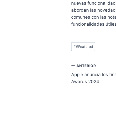
nuevas funcionalidad
abordan las novedade
comunes con las nota
funcionalidades útile
Etiquetas
#
#Featured
de
la
entrada:
Navegación
ANTERIOR
Apple anuncia los fin
de
Awards 2024
entradas