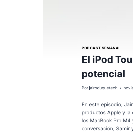
PODCAST SEMANAL
El iPod To
potencial
Por
jairoduquetech
novi
En este episodio, Ja
productos Apple y la
los MacBook Pro M4 y
conversación, Samir y